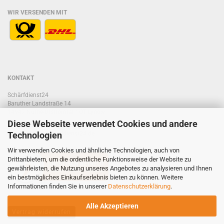
WIR VERSENDEN MIT
KONTAKT
Schärfdienst24
Baruther Landstraße 14
14947 Nuthe-Urstromtal / OT Lynow
Diese Webseite verwendet Cookies und andere
Telefon: 033733/609573
Technologien
E-Mail:
info@schaerfdienst24.de
Wir verwenden Cookies und ähnliche Technologien, auch von
Drittanbietern, um die ordentliche Funktionsweise der Website zu
gewährleisten, die Nutzung unseres Angebotes zu analysieren und Ihnen
ein bestmögliches Einkaufserlebnis bieten zu können. Weitere
Informationen finden Sie in unserer
Datenschutzerklärung
.
Alle Akzeptieren
Vertrag widerrufen