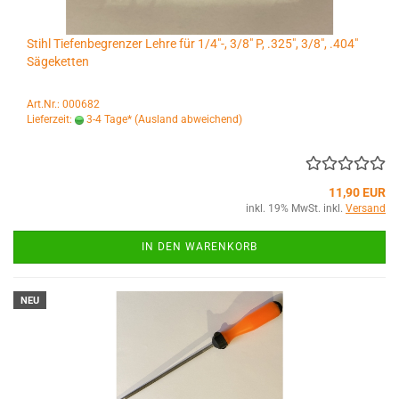
Stihl Tiefenbegrenzer Lehre für 1/4"-, 3/8" P, .325", 3/8", .404"
Sägeketten
Art.Nr.: 000682
Lieferzeit:
3-4 Tage*
(Ausland abweichend)
11,90 EUR
inkl. 19% MwSt. inkl.
Versand
IN DEN WARENKORB
NEU