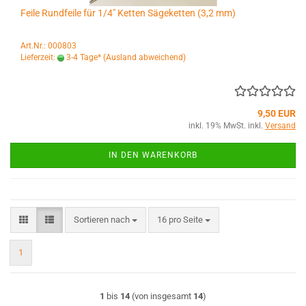
Feile Rundfeile für 1/4" Ketten Sägeketten (3,2 mm)
Art.Nr.: 000803
Lieferzeit:
3-4 Tage*
(Ausland abweichend)
9,50 EUR
inkl. 19% MwSt. inkl.
Versand
IN DEN WARENKORB
Sortieren nach
pro Seite
Sortieren nach
16 pro Seite
1
1
bis
14
(von insgesamt
14
)