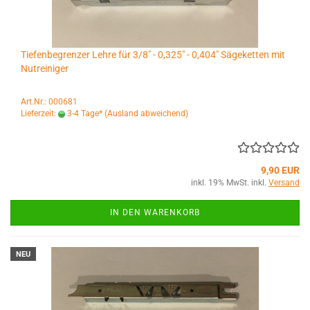
Tiefenbegrenzer Lehre für 3/8" - 0,325" - 0,404" Sägeketten mit
Nutreiniger
Art.Nr.: 000681
Lieferzeit:
3-4 Tage*
(Ausland abweichend)
9,90 EUR
inkl. 19% MwSt. inkl.
Versand
IN DEN WARENKORB
NEU