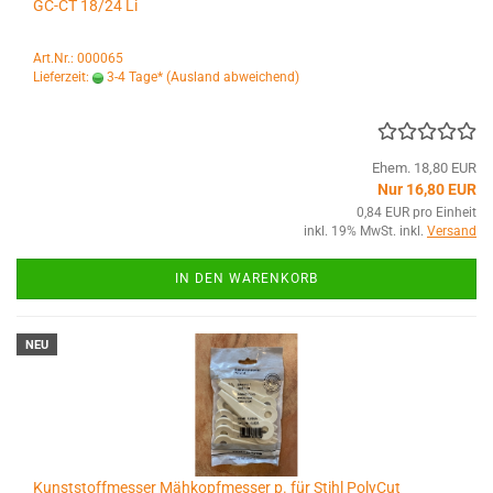
GC-CT 18/24 Li
Art.Nr.: 000065
Lieferzeit:
3-4 Tage*
(Ausland abweichend)
Ehem. 18,80 EUR
Nur 16,80 EUR
0,84 EUR pro Einheit
inkl. 19% MwSt. inkl.
Versand
IN DEN WARENKORB
NEU
Kunststoffmesser Mähkopfmesser p. für Stihl PolyCut