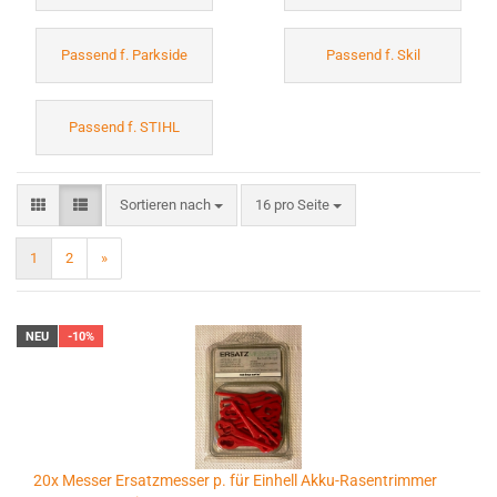
Passend f. Parkside
Passend f. Skil
Passend f. STIHL
Sortieren nach
pro Seite
Sortieren nach
16 pro Seite
1
2
»
NEU
-10%
20x Messer Ersatzmesser p. für Einhell Akku-Rasentrimmer