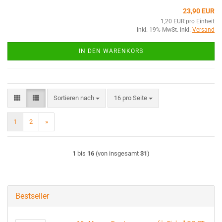
23,90 EUR
1,20 EUR pro Einheit
inkl. 19% MwSt. inkl.
Versand
IN DEN WARENKORB
Sortieren nach
pro Seite
Sortieren nach
16 pro Seite
1
2
»
1
bis
16
(von insgesamt
31
)
Bestseller