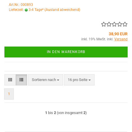
Art.Nr.: 000893
Lieferzeit:
3-4 Tage*
(Ausland abweichend)
38,90 EUR
inkl. 19% MwSt. inkl.
Versand
IN DEN WARENKORB
Sortieren nach
pro Seite
Sortieren nach
16 pro Seite
1
1
bis
2
(von insgesamt
2
)