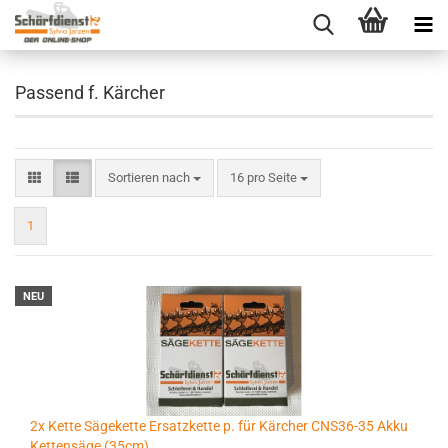
Passend f. Kärcher
Sortieren nach
pro Seite
Sortieren nach
16 pro Seite
1
NEU
2x Kette Sägekette Ersatzkette p. für Kärcher CNS36-35 Akku
Kettensäge (35cm)