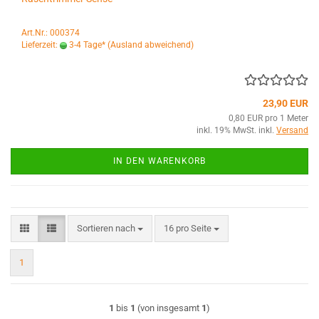
Art.Nr.: 000374
Lieferzeit:
3-4 Tage*
(Ausland abweichend)
23,90 EUR
0,80 EUR pro 1 Meter
inkl. 19% MwSt. inkl.
Versand
IN DEN WARENKORB
Sortieren nach
pro Seite
Sortieren nach
16 pro Seite
1
1
bis
1
(von insgesamt
1
)