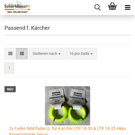
Passend f. Kärcher
Sortieren nach
pro Seite
Sortieren nach
16 pro Seite
1
NEU
2x Faden Mähfaden p. für Kärcher LTR 18-30 & LTR 18-25 Akku
Rasentrimmer Sense